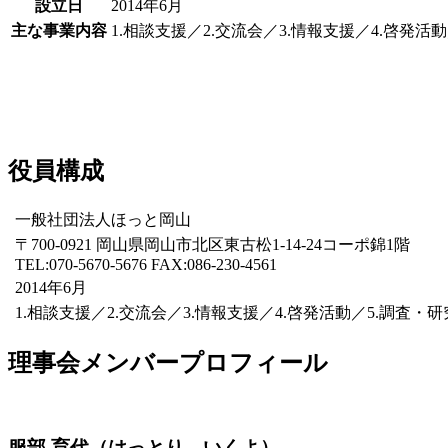
設立日
2014年6月
主な事業内容
1.相談支援／2.交流会／3.情報支援／4.啓発
役員構成
一般社団法人ほっと岡山
〒700-0921 岡山県岡山市北区東古松1-14-24コーポ錦1階
TEL:070-5670-5676 FAX:086-230-4561
2014年6月
1.相談支援／2.交流会／3.情報支援／4.啓発活動／5.調査
理事会メンバープロフィール
服部 育代（はっとり いくよ）