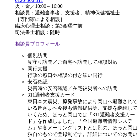
0120-566-311
火・金／10:00～16:00
相談員：避難当事者、支援者、精神保健福祉士
［専門家による相談］
臨床心理士相談：第3金曜午前
司法書士相談：随時
相談員プロフィール
個別訪問
見守り訪問／ご自宅へ訪問して相談対応
同行支援
行政の窓口や相談の付き添い同行
安否確認
災害時の安否確認／在宅被災者への訪問
311避難者支援カード
東日本大震災、原発事故により岡山へ避難されて
いる皆さまへ今後も情報提供等、支援を継続して
いくため、ほっと岡山では「311避難者支援カー
ド」を作成しました。「全国避難者情報システ
ム」や各メーリングリストとは別の、ほっと岡山
独自のもので登録制です。詳細についてのお問い