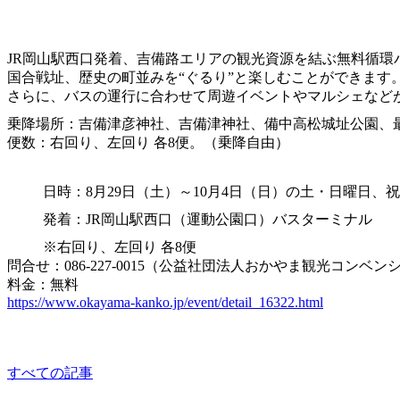
吉備ロマン無料循環バス🚎
JR岡山駅西口発着、吉備路エリアの観光資源を結ぶ無料循
国合戦址、歴史の町並みを“ぐるり”と楽しむことができます
さらに、バスの運行に合わせて周遊イベントやマルシェなど
乗降場所：吉備津彦神社、吉備津神社、備中高松城址公園、
便数：右回り、左回り 各8便。（乗降自由）
日時：8月29日（土）～10月4日（日）の土・日曜日、
発着：JR岡山駅西口（運動公園口）バスターミナル
※右回り、左回り 各8便
問合せ：086-227-0015（公益社団法人おかやま観光コンベンシ
料金：無料
https://www.okayama-kanko.jp/event/detail_16322.html
other
すべての記事