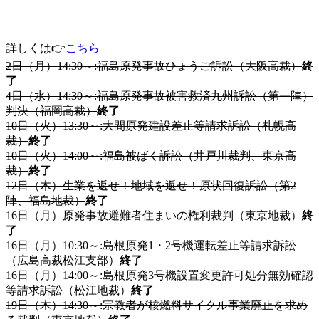
2月の原発・原発事故裁判情報
詳しくは👉
こちら
2日（月）14:30～:福島原発事故ひょうご訴訟（大阪高裁）
終
了
4日（水）14:30～:福島原発事故被害救済九州訴訟（第一陣）
判決（福岡高裁）
終了
10日（火）13:30～:大間原発建設差止等請求訴訟（札幌高
裁）
終了
10日（火）14:00～:福島被ばく訴訟（井戸川裁判、東京高
裁）
終了
12日（木）生業を返せ！地域を返せ！原状回復訴訟（第2
陣、福島地裁）
終了
16日（月）原発事故避難者住まいの権利裁判（東京地裁）
終
了
16日（月）10:30～:島根原発1・2号機運転差止等請求訴訟
（広島高裁松江支部）
終了
16日（月）14:00～:島根原発3号機設置変更許可処分無効確認
等請求訴訟（松江地裁）
終了
19日（木）14:30～:宗教者が核燃料サイクル事業廃止を求め