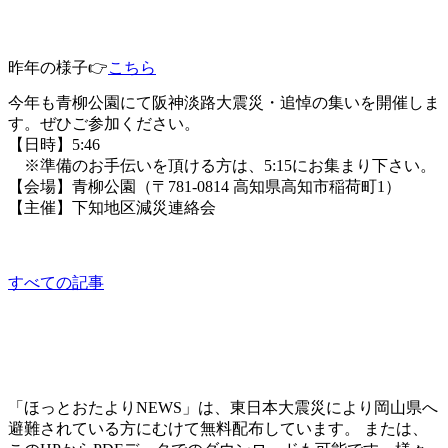
1.17阪神淡路大震災追悼の集い＠高知
昨年の様子👉
こちら
今年も青柳公園にて阪神淡路大震災・追悼の集いを開催しま
す。ぜひご参加ください。
【日時】5:46
※準備のお手伝いを頂ける方は、5:15にお集まり下さい。
【会場】青柳公園（〒781-0814 高知県高知市稲荷町1）
【主催】下知地区減災連絡会
other
すべての記事
「ほっとおたよりNEWS」は、東日本大震災により岡山県へ
避難されている方にむけて無料配布しています。 または、