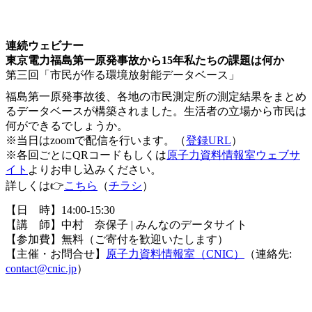
連続ウェビナー③＠zoom
連続ウェビナー
東京電⼒福島第⼀原発事故から15年私たちの課題は何か
第三回「市民が作る環境放射能データベース」
福島第一原発事故後、各地の市民測定所の測定結果をまとめ
るデータベースが構築されました。生活者の立場から市民は
何ができるでしょうか。
※当日はzoomで配信を行います。（
登録URL
）
※各回ごとにQRコードもしくは
原子力資料情報室ウェブサ
イト
よりお申し込みください。
詳しくは👉
こちら
（
チラシ
）
【日 時】14:00-15:30
【講 師】中村 奈保子 | みんなのデータサイト
【参加費】無料（ご寄付を歓迎いたします）
【主催・お問合せ】
原子力資料情報室（CNIC）
（連絡先:
contact@cnic.jp
）
other