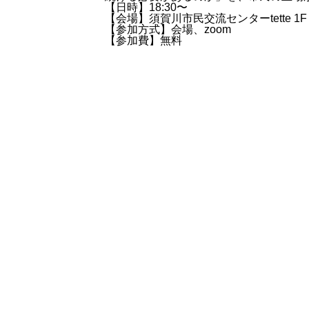
【日時】18:30〜
【会場】須賀川市民交流センターtette 1F 
【参加方式】会場、zoom
【参加費】無料
other