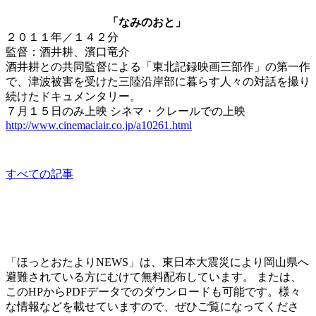
映画「なみのおと」
「なみのおと」
２０１１年／１４２分
監督：酒井耕、濱口竜介
酒井耕との共同監督による「東北記録映画三部作」の第一作
で、津波被害を受けた三陸沿岸部に暮らす人々の対話を撮り
続けたドキュメンタリー。
７月１５日のみ上映
シネマ・クレールでの上映
http://www.cinemaclair.co.jp/a10261.html
other
すべての記事
「ほっとおたよりNEWS」は、東日本大震災により岡山県へ
避難されている方にむけて無料配布しています。 または、
このHPからPDFデータでのダウンロードも可能です。様々
な情報などを載せていますので、ぜひご覧になってくださ