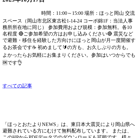
くるくるお茶会☕
時間：11:00～15:00
場所：ほっと岡山 交流
スペース（岡山市北区東古松1-14-24 コーポ錦1F：当法人事
務所所在地に同じ）
参加費用および規模：参加無料。各10
名程度
🔴ご参加希望の方はお申し込みください🔴
震災など
で避難・移住を経験した方向けにほっと岡山が月一度開催す
るお茶会です☕
初めまして🔰の方も、お久しぶりの方も。
よかったらお気軽にお集まりください。参加はいつからでも
🆗です👌
sponsored
すべての記事
「ほっとおたよりNEWS」は、東日本大震災により岡山県へ
避難されている方にむけて無料配布しています。 または、
このHPからPDFデータでのダウンロードも可能です。様々