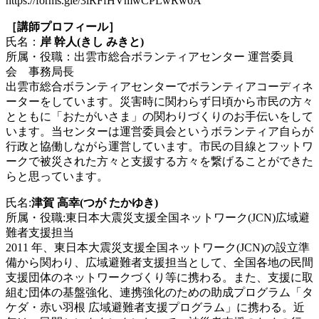
https://forms.gle/3iRFfHVmwCPLwRw6A
［講師プロフィール］
氏名：
岸 幹人(きし みきと)
所属・役職：出雲市総合ボランティアセンター 運営委員
会 事務局長
出雲市総合ボランティアセンターでボランティアコーディネ
ーターをしています。災害時に関わらず日頃から市民の方々
とともに「おたがいさま」の関わりづくりのお手伝いをして
います。当センターは運営委員会というボランティア自らが
行政と協働しながら運営しています。市民の目線とフットワ
ークで被災された方々と支援する方々を繋げることができた
らと思っています。
氏名:
津賀 高幸(つが たかゆき)
所属・役職:東日本大震災支援全国ネットワーク(JCN)広域避
難者支援担当
2011 年、東日本大震災支援全国ネットワーク(JCN)の設立準
備から関わり、広域避難者支援担当として、全国各地の民間
支援団体のネットワークづくり等に携わる。また、支援に取
組む団体の基盤強化、連携強化のための助成プログラム「タ
ケダ・赤い羽根 広域避難者支援プログラム」に携わる。近