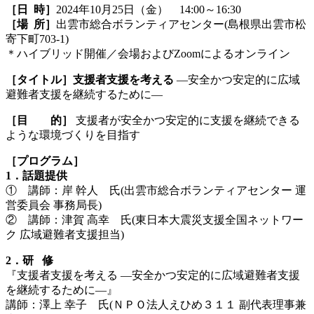
［日 時］
2024年10月25日（金） 14:00～16:30
［場 所］
出雲市総合ボランティアセンター(島根県出雲市松
寄下町703-1)
＊ハイブリッド開催／会場およびZoomによるオンライン
［タイトル］支援者支援を考える
―安全かつ安定的に広域
避難者支援を継続するために―
［目 的］
支援者が安全かつ安定的に支援を継続できる
ような環境づくりを目指す
［プログラム］
1
．話題提供
① 講師：岸 幹人 氏(出雲市総合ボランティアセンター 運
営委員会 事務局長)
② 講師：津賀 高幸 氏(東日本大震災支援全国ネットワー
ク 広域避難者支援担当)
2
．研 修
『支援者支援を考える ―安全かつ安定的に広域避難者支援
を継続するために―』
講師：澤上 幸子 氏(ＮＰＯ法人えひめ３１１ 副代表理事兼