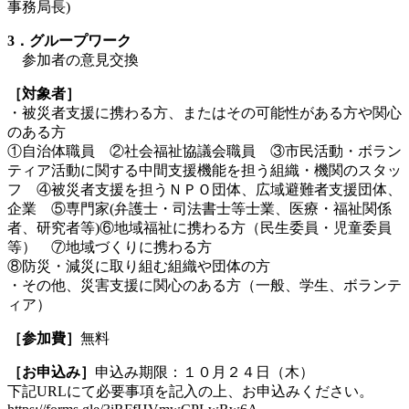
事務局長)
3
．グループワーク
参加者の意見交換
［対象者］
・被災者支援に携わる方、またはその可能性がある方や関心
のある方
①自治体職員 ②社会福祉協議会職員 ③市民活動・ボラン
ティア活動に関する中間支援機能を担う組織・機関のスタッ
フ ④被災者支援を担うＮＰＯ団体、広域避難者支援団体、
企業 ⑤専門家(弁護士・司法書士等士業、医療・福祉関係
者、研究者等)⑥地域福祉に携わる方（民生委員・児童委員
等） ⑦地域づくりに携わる方
⑧防災・減災に取り組む組織や団体の方
・その他、災害支援に関心のある方（一般、学生、ボランテ
ィア）
［参加費］
無料
［お申込み］
申込み期限：１０月２４日（木）
下記URLにて必要事項を記入の上、お申込みください。