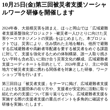
10月25日(金)第三回被災者支援ソーシャ
ルワーク研修を開催します
2024年春、大規模災害を踏まえ、ほっと岡山では「広域避難
者支援基盤強化プロジェクト −被災者一人ひとりに向けた災
害ケースマネジメントの実践- をはじめました。本プロジェ
クトでは、災害により、住み慣れた土地を離れ、他所で避難
する広域避難者や高齢者等配慮を要する被災者をめぐる課題
に対して、支援を強化するための体制構築、誰一人取り残さ
ない平時も含め互いに助け合う災害文化の醸成、広域避難者
支援コーディネートを目的として、2024年度より、主に中国
地方で被災者支援に携わる関係者を対象とした研修、ワーク
ショップ等を行います。
第三回目は「被災者支援」をテーマに掲げ、広域避難者支援
における支援団体の在り方や、支援者が安定的に活動に取り
組むための支援について振り返りながら、広域避難者支援を
実施する際の支援者支援の重点ポイントを多角的に確認する
研修を実施いたします。