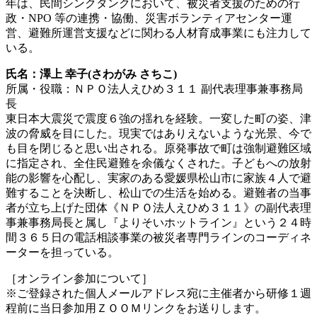
年は、民間シンクタンクにおいて、被災者支援のための行
政・NPO 等の連携・協働、災害ボランティアセンター運
営、避難所運営支援などに関わる人材育成事業にも注力して
いる。
氏名：澤上 幸子(さわがみ さちこ)
所属・役職：ＮＰＯ法人えひめ３１１ 副代表理事兼事務局
長
東日本大震災で震度６強の揺れを経験。一変した町の姿、津
波の脅威を目にした。現実ではありえないような光景、今で
も目を閉じると思い出される。原発事故で町は強制避難区域
に指定され、全住民避難を余儀なくされた。子どもへの放射
能の影響を心配し、実家のある愛媛県松山市に家族４人で避
難することを決断し、松山での生活を始める。避難者の当事
者が立ち上げた団体《ＮＰＯ法人えひめ３１１》の副代表理
事兼事務局長と属し『よりそいホットライン』という２４時
間３６５日の電話相談事業の被災者専門ラインのコーディネ
ーターを担っている。
［オンライン参加について］
※ご登録された個人メールアドレス宛に主催者から研修１週
程前に当日参加用ＺＯＯＭリンクをお送りします。