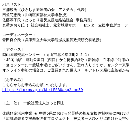
パネリスト：

三浦綾氏（ひろしま避難者の会「アスチカ」代表）

田並尚恵氏（川崎医療福祉大学准教授）

佐藤淳子氏（とっとり震災支援連絡協議会 事務局長）

真壁さおり氏（ 社会福祉士、元宮城県サポートセンター支援事務所コーディ
コーディネーター：

青田良介氏（兵庫県立大学大学院減災復興政策研究科教授）

［アクセス］

岡山国際交流センター （岡山市北区奉還町2-2-1）

・JR岡山駅、運動公園口（西口）から徒歩約3分（新幹線・在来線ご利用の
・当センターに一般駐車場はございません。恐れ入りますが、センター東隣
オンライン参加の場合は、ご登録された個人メールアドレス宛に主催者から当
［お申込み］

https://forms.gle/kLxtFSRUakg2Lmm59
［主　催］ 一般社団法人ほっと岡山　

ーーーーーーーーーーーーーーーーーーーーーーーーーーーーーーーーーー
休眠預金活用事業 ◉ 中国5県における発災時の相互支援体制構築に向けた
「広域避難者支援基盤強化プロジェクト　被災者一人ひとりに向けた災害ケ