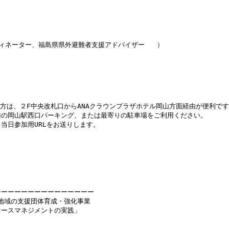
ネーター、福島県県外避難者支援アドバイザー   ）

方は、２F中央改札口からANAクラウンプラザホテル岡山方面経由が便利です
の岡山駅西口パーキング、または最寄りの駐車場をご利用ください。

日参加用URLをお送りします。

ーーーーーーーーーーーーーー

地域の支援団体育成・強化事業

ースマネジメントの実践」
