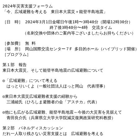
2024年災害支援フォーラム

「今、広域避難を考える　東日本大震災＋能登半島地震」

［日　時］ 2024年3月1日金曜日午後1時〜3時40分（開場12時30分）

                   終了後3時40分〜4時　交流タイム

　　　　　（名刺交換や団体のご案内等ございましたらお持ちください）

［参加費］ 無 料  

［場　所］ 岡山国際交流センター７F 多目的ホール（ハイブリッド開催） 
［プログラム］

第１部　報告

東日本大震災、そして能登半島地震の広域避難について

◎「広域避難」について考える

　はっとりいくよ（一般社団法人ほっと岡山　代表理事）

◎東日本大震災広域避難者支援の経験から

　三浦綾氏（ひろしま避難者の会「アスチカ」代表）

◎他にも広がる広域避難、能登半島地震～今後の大災害を見据えて

　青田良介氏（兵庫県立大学大学院減災復興政策研究科教授）

第２部　パネルディスカッション

だれ一人取り残さない災害支援とは　広域避難を考える
